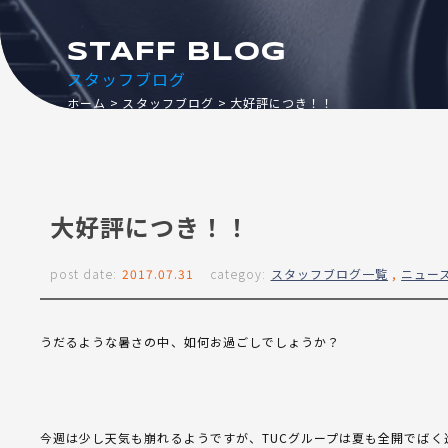
STAFF BLOG
スタッフブログ
ホーム
スタッフブログ
大好評につき！！
大好評につき！！
post date:
2017.07.31
categoy:
スタッフブログ一覧
,
ニュー
うだるような暑さの中、如何お過ごしでしょうか？
今週は少し天気も崩れるようですが、TUCグループは夏も全開でばく