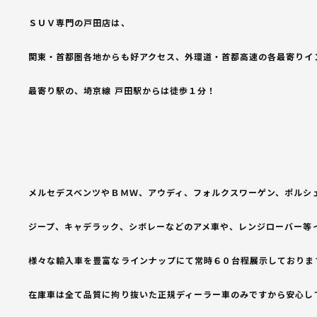
ＳＵＶ専門の戸田店は、
関東・首都圏各地からも好アクセス、外環道・首都高速の各最寄りイ
最寄り駅の、埼京線 戸田駅からは徒歩１分！
メルセデスベンツやＢＭＷ、アウディ、フォルクスワーゲン、ポルシ
ジープ、キャデラック、シボレーなどのアメ車や、レンジローバー等
様々な輸入車を豊富なラインナップにて常時６０台程展示しておりま
在庫車は全て品質に拘り抜いた正規ディーラー車のみですから安心し