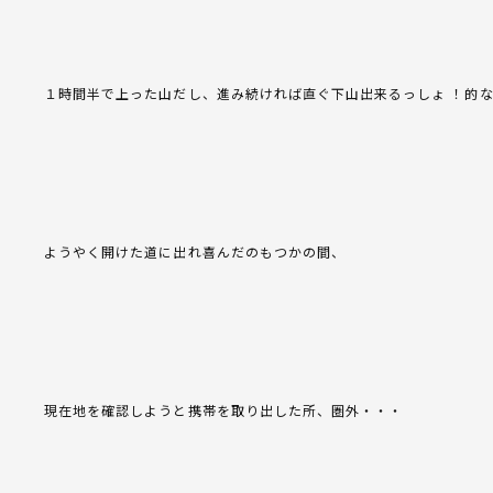
１時間半で上った山だし、進み続ければ直ぐ下山出来るっしょ ！的な
ようやく開けた道に出れ喜んだのもつかの間、
現在地を確認しようと携帯を取り出した所、圏外・・・