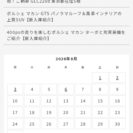
祝！ご納車 GLC220d 東京都在住S様
ポルシェ マカン GTS パノラマルーフ＆黒革インテリアの
上質SUV【新入庫紹介】
400psの走りを楽しむポルシェ マカン ターボと充実装備を
ご紹介【新入庫紹介】
2026年8月
月
火
水
木
金
土
日
1
2
3
4
5
6
7
8
9
10
11
12
13
14
15
16
17
18
19
20
21
22
23
24
25
26
27
28
29
30