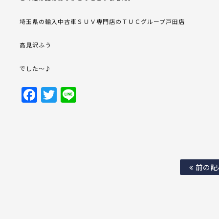
埼玉県の輸入中古車ＳＵＶ専門店のＴＵＣグループ戸田店
高見沢ふう
でした～♪
Facebook
Twitter
Line
前の記