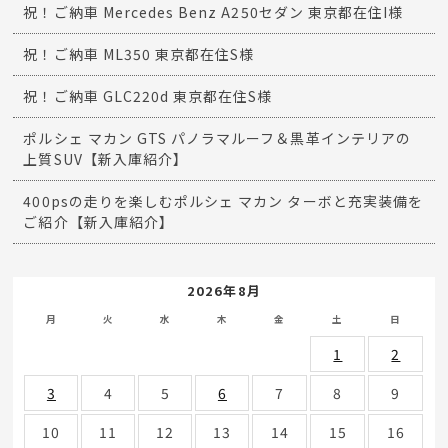
祝！ご納車 Mercedes Benz A250セダン 東京都在住I様
祝！ご納車 ML350 東京都在住S様
祝！ご納車 GLC220d 東京都在住S様
ポルシェ マカン GTS パノラマルーフ＆黒革インテリアの
上質SUV【新入庫紹介】
400psの走りを楽しむポルシェ マカン ターボと充実装備を
ご紹介【新入庫紹介】
2026年8月
月
火
水
木
金
土
日
1
2
3
4
5
6
7
8
9
10
11
12
13
14
15
16