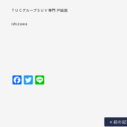
ＴＵＣグループＳＵＶ専門 戸田店
ishizawa
Facebook
Twitter
Line
前の記