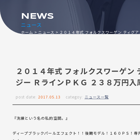
NEWS
ニュース
ホーム
ニュース
２０１４年式 フォルクスワーゲン ティグ
２０１４年式 フォルクスワーゲン
ジー ＲラインＰＫＧ ２３８万円
post date:
2017.05.13
categoy:
ニュース一覧
『洗練という名の私的空間。』
ディープブラックパールエフェクト！！後期モデル！１６０ＰＳ！専