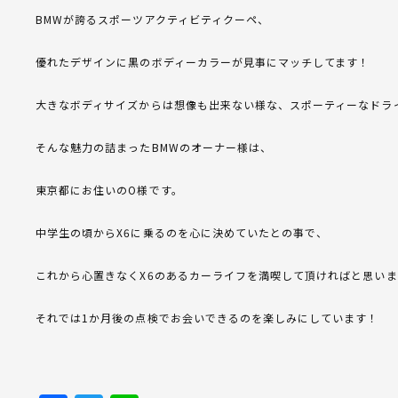
BMWが誇るスポーツアクティビティクーペ、
優れたデザインに黒のボディーカラーが見事にマッチしてます！
大きなボディサイズからは想像も出来ない様な、スポーティーなドラ
そんな魅力の詰まったBMWのオーナー様は、
東京都にお住いのO様です。
中学生の頃からX6に乗るのを心に決めていたとの事で、
これから心置きなくX6のあるカーライフを満喫して頂ければと思い
それでは1か月後の点検でお会いできるのを楽しみにしています！