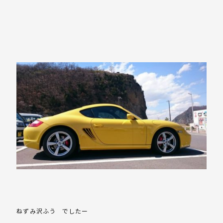
ねずみ沢ふう でしたー