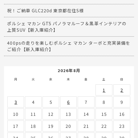
祝！ご納車 GLC220d 東京都在住S様
ポルシェ マカン GTS パノラマルーフ＆黒革インテリアの
上質SUV【新入庫紹介】
400psの走りを楽しむポルシェ マカン ターボと充実装備を
ご紹介【新入庫紹介】
2026年8月
月
火
水
木
金
土
日
1
2
3
4
5
6
7
8
9
10
11
12
13
14
15
16
17
18
19
20
21
22
23
24
25
26
27
28
29
30