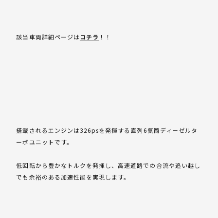
該当車両詳細ページは
コチラ
！！
搭載されるエンジンは326psを発揮する直列6気筒ディーゼルタ
ーボユニットです。
低回転から豊かなトルクを発揮し、高速道路での合流や追い越し
でも余裕のある加速性能を実現します。