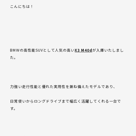
こんにちは！
BMWの高性能SUVとして人気の高い
X3 M40d
が入庫いたしまし
た。
力強い走行性能と優れた実用性を兼ね備えたモデルであり、
日常使いからロングドライブまで幅広く活躍してくれる一台で
す。