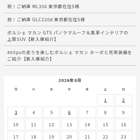
国産車
欧州車-その他
Recent entries
祝！ご納車 Mercedes Benz A250セダン 東京都在住I様
祝！ご納車 ML350 東京都在住S様
祝！ご納車 GLC220d 東京都在住S様
ポルシェ マカン GTS パノラマルーフ＆黒革インテリアの
上質SUV【新入庫紹介】
400psの走りを楽しむポルシェ マカン ターボと充実装備を
ご紹介【新入庫紹介】