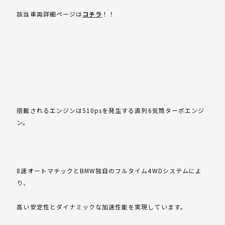
該当車両詳細ページは
コチラ
！！
搭載されるエンジンは510psを発生する直列6気筒ターボエンジ
ン。
8速オートマチックとBMW独自のフルタイム4WDシステムによ
り、
高い安定性とダイナミックな加速性能を実現しています。