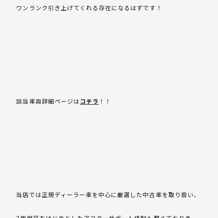
ワンランク引き上げてくれる存在になるはずです！
該当車両詳細ページは
コチラ
！！
当店では正規ディーラー車を中心に厳選した中古車を取り扱い、
2年保証をはじめとしたアフターサポート体制も整えておりま