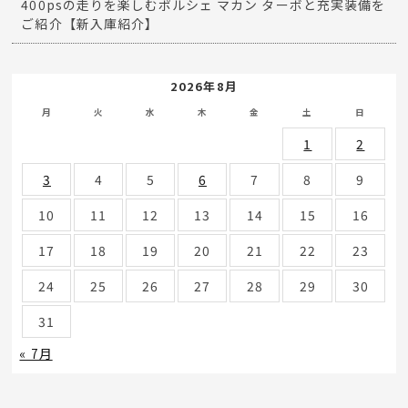
祝！ご納車 Mercedes Benz A250セダン 東京都在住I様
祝！ご納車 ML350 東京都在住S様
祝！ご納車 GLC220d 東京都在住S様
ポルシェ マカン GTS パノラマルーフ＆黒革インテリアの
上質SUV【新入庫紹介】
400psの走りを楽しむポルシェ マカン ターボと充実装備を
ご紹介【新入庫紹介】
2026年8月
月
火
水
木
金
土
日
1
2
3
4
5
6
7
8
9
10
11
12
13
14
15
16