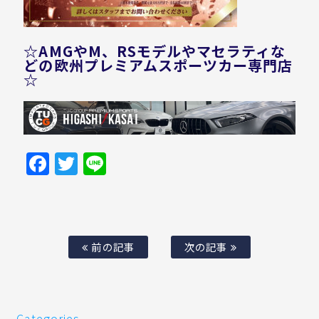
☆AMGやM、RSモデルやマセラティな
どの欧州プレミアムスポーツカー専門店
☆
Facebook
Twitter
Line
前の記事
次の記事
Categories