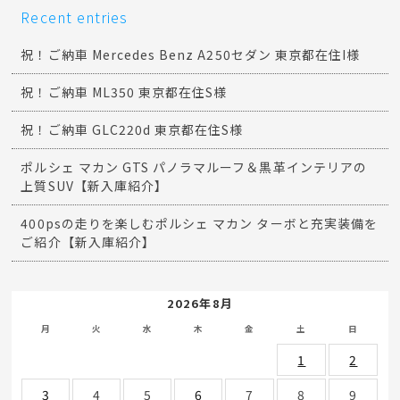
Recent entries
祝！ご納車 Mercedes Benz A250セダン 東京都在住I様
祝！ご納車 ML350 東京都在住S様
祝！ご納車 GLC220d 東京都在住S様
ポルシェ マカン GTS パノラマルーフ＆黒革インテリアの
上質SUV【新入庫紹介】
400psの走りを楽しむポルシェ マカン ターボと充実装備を
ご紹介【新入庫紹介】
2026年8月
月
火
水
木
金
土
日
1
2
3
4
5
6
7
8
9