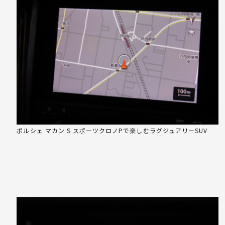
ポルシェ マカン S スポーツクロノPで楽しむラグジュアリーSUV