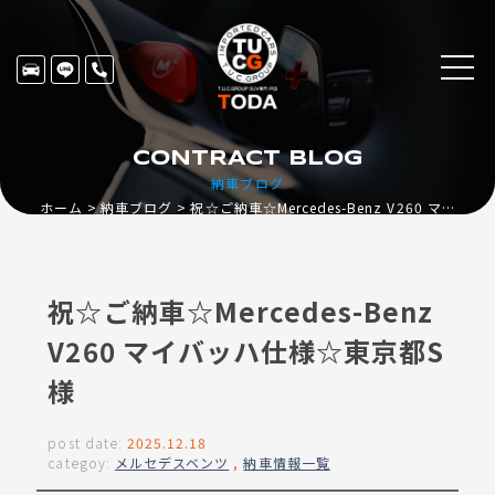
CONTRACT BLOG
納車ブログ
ホーム
納車ブログ
祝☆ご納車☆Mercedes-Benz V260 マイバッハ仕様☆東京都S様
祝☆ご納車☆Mercedes-Benz
V260 マイバッハ仕様☆東京都S
様
post date:
2025.12.18
categoy:
メルセデスベンツ
,
納車情報一覧