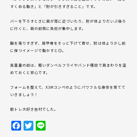
すくめる動き」と「肘が引きすぎること」です。
バーを下ろすときに肩が耳に近づいたり、肘が体よりだいぶ後ろ
に行くと、肩の前側に負担が集中します。
胸を張りすぎず、肩甲骨をそっと下げて寄せ、肘は体より少し前
に保つイメージで動かすと◎。
高重量の前は、軽いダンベルフライやバンド種目で肩まわりを温
めておくと安心です。
フォームを整えて、X3Mコンペのようにパワフルな身体を育てて
いきましょう！
筋トレ大好き吉村でした。
Facebook
Twitter
Line