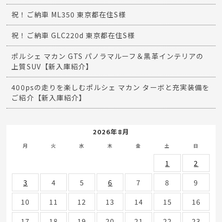
祝！ご納車 ML350 東京都在住S様
祝！ご納車 GLC220d 東京都在住S様
ポルシェ マカン GTS パノラマルーフ＆黒革インテリアの
上質SUV【新入庫紹介】
400psの走りを楽しむポルシェ マカン ターボと充実装備を
ご紹介【新入庫紹介】
2026年8月
月
火
水
木
金
土
日
1
2
3
4
5
6
7
8
9
10
11
12
13
14
15
16
17
18
19
20
21
22
23