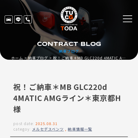
CONTRACT BLOG
納車ブログ
ホーム
納車ブログ
祝！ご納車＊MB GLC220d 4MATIC AMGライン＊東京都H様
祝！ご納車＊MB GLC220d
4MATIC AMGライン＊東京都H
様
post date:
2025.08.31
categoy:
メルセデスベンツ
,
納車情報一覧