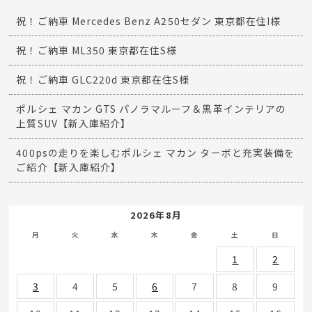
祝！ご納車 Mercedes Benz A250セダン 東京都在住I様
祝！ご納車 ML350 東京都在住S様
祝！ご納車 GLC220d 東京都在住S様
ポルシェ マカン GTS パノラマルーフ＆黒革インテリアの
上質SUV【新入庫紹介】
400psの走りを楽しむポルシェ マカン ターボと充実装備を
ご紹介【新入庫紹介】
2026年8月
月
火
水
木
金
土
日
1
2
3
4
5
6
7
8
9