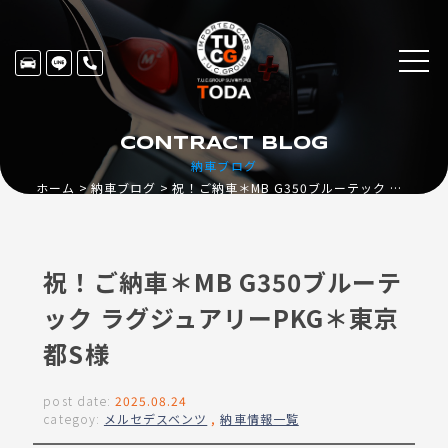
CONTRACT BLOG
納車ブログ
ホーム
納車ブログ
祝！ご納車＊MB G350ブルーテック ラグジュアリーPKG＊東京都S様
祝！ご納車＊MB G350ブルーテ
ック ラグジュアリーPKG＊東京
都S様
post date:
2025.08.24
categoy:
メルセデスベンツ
,
納車情報一覧