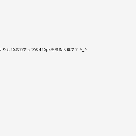
40馬力アップの440psを誇るお車です ^_^