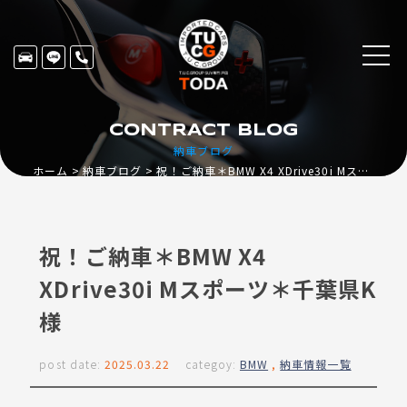
CONTRACT BLOG
納車ブログ
ホーム
納車ブログ
祝！ご納車＊BMW X4 XDrive30i Mスポーツ＊千葉県K様
祝！ご納車＊BMW X4
XDrive30i Mスポーツ＊千葉県K
様
post date:
2025.03.22
categoy:
BMW
,
納車情報一覧