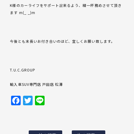
K様のカーライフをサポート出来るよう、精一杯務めさせて頂き
ます m(_ _)m
今後とも末長いお付き合いのほど、宜しくお願い致します。
T.U.C.GROUP
輸入車SUV専門店 戸田店 松澤
Facebook
Twitter
Line