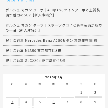
ポルシェ マカン ターボ｜400ps V6ツインターボと上質装
備が魅力のSUV【新入庫紹介】
ポルシェ マカン ターボ｜スポーツクロノと豪華装備が魅力
の一台【新入庫紹介】
祝！ご納車 Mercedes Benz A250セダン 東京都在住I様
祝！ご納車 ML350 東京都在住S様
祝！ご納車 GLC220d 東京都在住S様
2026年8月
月
火
水
木
金
土
日
1
2
3
4
5
6
7
8
9