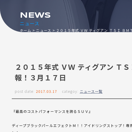
NEWS
ニュース
ホーム
ニュース
２０１５年式 ＶＷ ティグアン ＴＳＩ Ｂ
２０１５年式 ＶＷ ティグアン Ｔ
報！３月１７日
post date:
2017.03.17
categoy:
ニュース一覧
『最高のコストパフォーマンスを誇るＳＵＶ』
ディープブラックパールエフェクトＭ！！アイドリングストップ！専