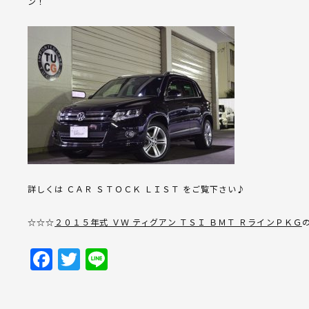
ン！
詳しくは ＣＡＲ ＳＴＯＣＫ ＬＩＳＴ をご覧下さい♪
☆☆☆
２０１５年式 ＶＷ ティグアン ＴＳＩ ＢＭＴ ＲラインＰＫＧ
Facebook
Twitter
Line