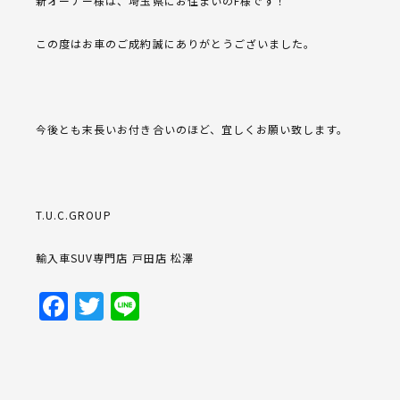
新オーナー様は、埼玉県にお住まいのF様です！
この度はお車のご成約誠にありがとうございました。
今後とも末長いお付き合いのほど、宜しくお願い致します。
T.U.C.GROUP
輸入車SUV専門店 戸田店 松澤
Facebook
Twitter
Line