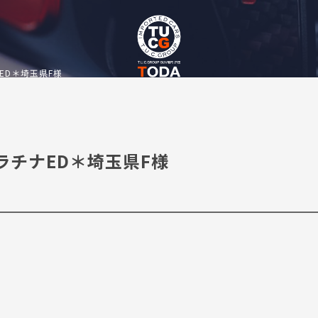
ED＊埼玉県F様
ラチナED＊埼玉県F様