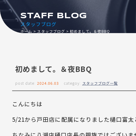
STAFF BLOG
スタッフブログ
ホーム
スタッフブログ
初めまして。＆夜BBQ
初めまして。＆夜BBQ
post date:
2024.06.03
categoy:
スタッフブログ一覧
こんにちは
5/21から戸田店に配属になりました樋口富
ちなみに八潮店樋口店長の親族ではございま