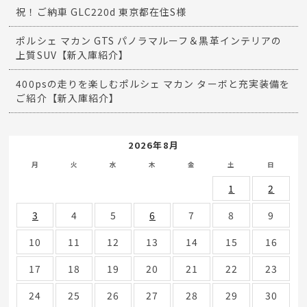
祝！ご納車 GLC220d 東京都在住S様
ポルシェ マカン GTS パノラマルーフ＆黒革インテリアの
上質SUV【新入庫紹介】
400psの走りを楽しむポルシェ マカン ターボと充実装備を
ご紹介【新入庫紹介】
2026年8月
月
火
水
木
金
土
日
1
2
3
4
5
6
7
8
9
10
11
12
13
14
15
16
17
18
19
20
21
22
23
24
25
26
27
28
29
30