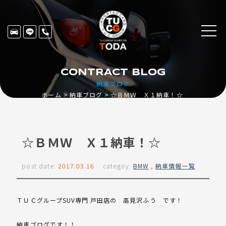
CONTRACT BLOG
納車ブログ
ホーム
納車ブログ
☆ＢＭＷ Ｘ１納車！☆
☆ＢＭＷ Ｘ１納車！☆
post date:
2017.03.16
categoy:
BMW
,
納車情報一覧
ＴＵＣグループSUV専門 戸田店の 高見沢ふう です！
納車ブログです！！