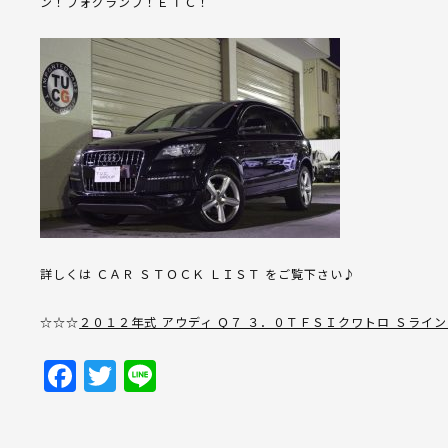
ン！フォグランプ！ＥＴＣ！
詳しくは ＣＡＲ ＳＴＯＣＫ ＬＩＳＴ をご覧下さい♪
☆☆☆
２０１２年式 アウディ Ｑ７ ３．０ＴＦＳＩクワトロ Ｓライ
Facebook
Twitter
Line