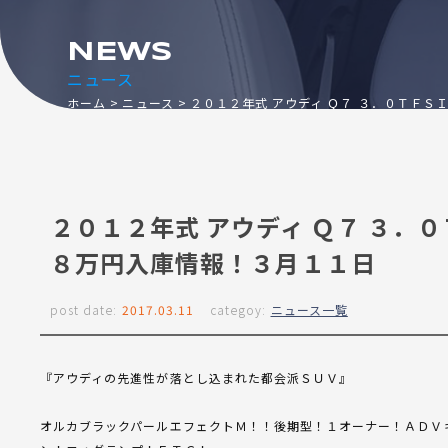
NEWS
ニュース
ホーム
ニュース
２０１２年式 アウディ Ｑ７ ３．０ＴＦＳ
２０１２年式 アウディ Ｑ７ ３．
８万円入庫情報！３月１１日
post date:
2017.03.11
categoy:
ニュース一覧
『アウディの先進性が落とし込まれた都会派ＳＵＶ』
オルカブラックパールエフェクトＭ！！後期型！１オーナー！ＡＤＶ