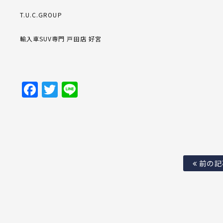
T.U.C.GROUP
輸入車SUV専門 戸田店 好宮
Facebook
Twitter
Line
前の記