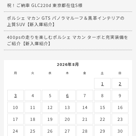
祝！ご納車 GLC220d 東京都在住S様
ポルシェ マカン GTS パノラマルーフ＆黒革インテリアの
上質SUV【新入庫紹介】
400psの走りを楽しむポルシェ マカン ターボと充実装備を
ご紹介【新入庫紹介】
2026年8月
月
火
水
木
金
土
日
1
2
3
4
5
6
7
8
9
10
11
12
13
14
15
16
17
18
19
20
21
22
23
24
25
26
27
28
29
30