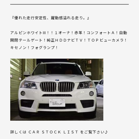
『優れた走行安定性、躍動感溢れる走り。』
アルピンホワイトⅢ！！１オーナ！赤革！コンフォートＡ！自動
開閉テールゲート！純正ＨＤＤナビＴＶ！ＴＯＰビューカメラ！
キセノン！フォグランプ！
詳しくは ＣＡＲ ＳＴＯＣＫ ＬＩＳＴ をご覧下さい♪