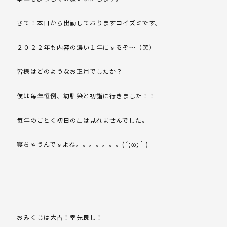
さて！本日から出勤しておりますコイズミです。
２０２２年も内容の濃い１年にするぞ～（笑）
皆様はどのようなお正月でしたか？
僕は毎年恒例、幼馴染と初詣に行きました！！
毎年のごとく初日の出は見れませんでした。
寝ちゃうんですよね。。。。。。。(´;ω;｀)
おみくじは大吉！幸先良し！