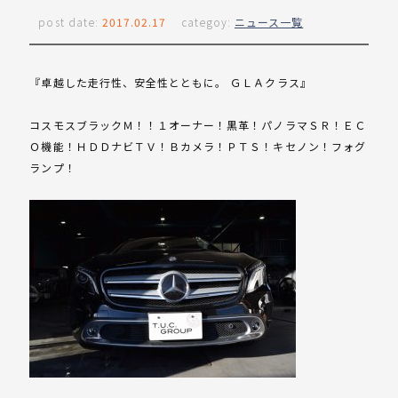
post date:
2017.02.17
categoy:
ニュース一覧
『卓越した走行性、安全性とともに。 ＧＬＡクラス』
コスモスブラックＭ！！１オーナー！黒革！パノラマＳＲ！ＥＣ
Ｏ機能！ＨＤＤナビＴＶ！Ｂカメラ！ＰＴＳ！キセノン！フォグ
ランプ！