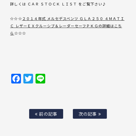
詳しくは ＣＡＲ ＳＴＯＣＫ ＬＩＳＴ をご覧下さい♪
☆☆☆
２０１４年式 メルセデスベンツ ＧＬＡ２５０ ４ＭＡＴＩ
Ｃ レザーＥＸクルーシブ＆レーダーセーフＰＫＧの詳細はこち
ら
☆☆☆
Facebook
Twitter
Line
前の記事
次の記事