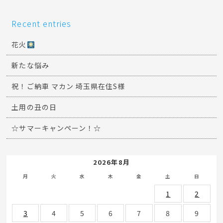
Recent entries
花火
新たな悩み
祝！ご納車 マカン 埼玉県在住S様
土用の丑の日
☆サマーキャンペーン！☆
2026年8月
月
火
水
木
金
土
日
1
2
3
4
5
6
7
8
9