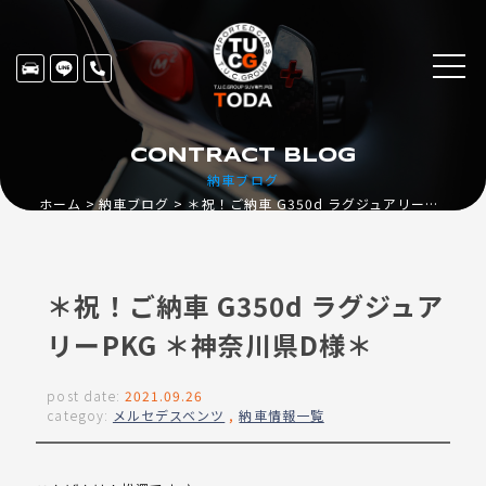
CONTRACT BLOG
納車ブログ
ホーム
納車ブログ
＊祝！ご納車 G350d ラグジュアリーPKG ＊神奈川県D様＊
＊祝！ご納車 G350d ラグジュア
リーPKG ＊神奈川県D様＊
post date:
2021.09.26
categoy:
メルセデスベンツ
,
納車情報一覧