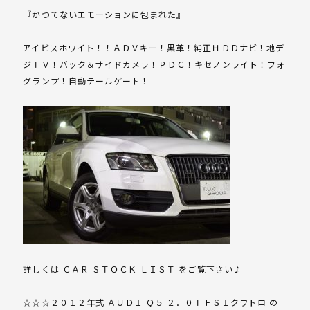
『かつてないエモーションに包まれた』
アイビスホワイト！！ＡＤＶキー！黒革！純正ＨＤＤナビ！地デ
ジＴＶ！バック＆サイドカメラ！ＰＤＣ！キセノンライト！フォ
グランプ！自動テールゲート！
詳しくは ＣＡＲ ＳＴＯＣＫ ＬＩＳＴ をご覧下さい♪
☆☆☆
２０１２年式 ＡＵＤＩ Ｑ５ ２．０ＴＦＳＩクワトロ の