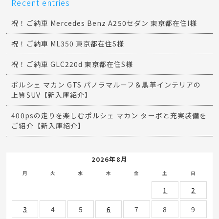
Recent entries
祝！ご納車 Mercedes Benz A250セダン 東京都在住I様
祝！ご納車 ML350 東京都在住S様
祝！ご納車 GLC220d 東京都在住S様
ポルシェ マカン GTS パノラマルーフ＆黒革インテリアの
上質SUV【新入庫紹介】
400psの走りを楽しむポルシェ マカン ターボと充実装備を
ご紹介【新入庫紹介】
2026年8月
月
火
水
木
金
土
日
1
2
3
4
5
6
7
8
9