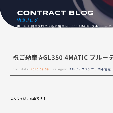
CONTRACT BLOG
納車ブログ
ホーム
納車ブログ
祝ご納車✰GL350 4MATIC ブルーテック
祝ご納車✰GL350 4MATIC ブル
post date:
2020.09.09
categoy:
メルセデスベンツ
,
納車情報
こんにちは、丸山です！