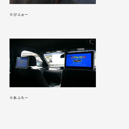
※びふぉー
※あふたー