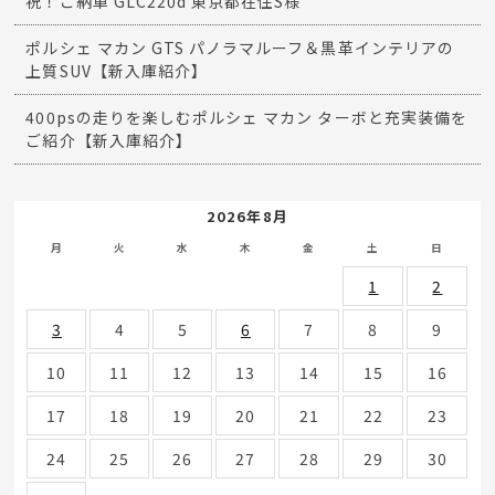
祝！ご納車 GLC220d 東京都在住S様
ポルシェ マカン GTS パノラマルーフ＆黒革インテリアの
上質SUV【新入庫紹介】
400psの走りを楽しむポルシェ マカン ターボと充実装備を
ご紹介【新入庫紹介】
2026年8月
月
火
水
木
金
土
日
1
2
3
4
5
6
7
8
9
10
11
12
13
14
15
16
17
18
19
20
21
22
23
24
25
26
27
28
29
30