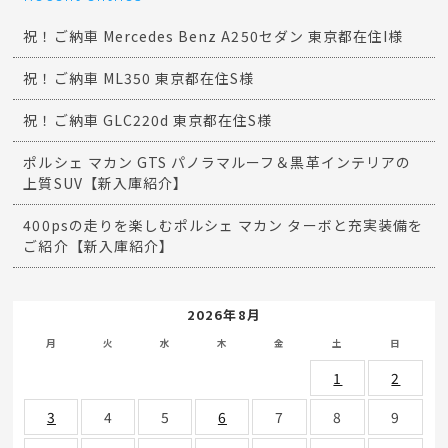
祝！ご納車 Mercedes Benz A250セダン 東京都在住I様
祝！ご納車 ML350 東京都在住S様
祝！ご納車 GLC220d 東京都在住S様
ポルシェ マカン GTS パノラマルーフ＆黒革インテリアの
上質SUV【新入庫紹介】
400psの走りを楽しむポルシェ マカン ターボと充実装備を
ご紹介【新入庫紹介】
2026年8月
月
火
水
木
金
土
日
1
2
3
4
5
6
7
8
9