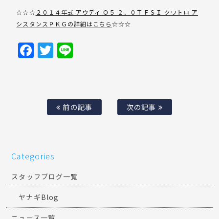
☆☆☆
２０１４年式 アウディ Ｑ５ ２．０ＴＦＳＩ クワトロ ア
シスタンスＰＫＧの詳細はこちら
☆☆☆
Facebook
Twitter
Line
前の記事
次の記事
Categories
スタッフブログ一覧
ヤナギBlog
ニュース一覧