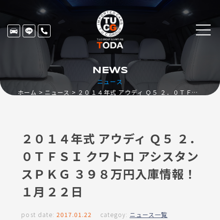
NEWS
ニュース
ホーム
ニュース
２０１４年式 アウディ Ｑ５ ２．０ＴＦＳＩ クワトロ アシスタンスＰＫＧ ３９８万円入庫情報！１月２２日
２０１４年式 アウディ Ｑ５ ２．
０ＴＦＳＩ クワトロ アシスタン
スＰＫＧ ３９８万円入庫情報！
１月２２日
post date:
2017.01.22
categoy:
ニュース一覧