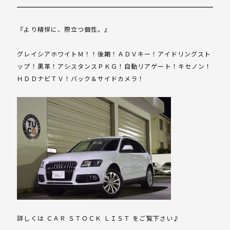
『より精悍に、際立つ個性。』
グレイシアホワイトＭ！！後期！ＡＤＶキー！アイドリングスト
ップ！黒革！アシスタンスＰＫＧ！自動リアゲート！キセノン！
ＨＤＤナビＴＶ！バック＆サイドカメラ！
詳しくは ＣＡＲ ＳＴＯＣＫ ＬＩＳＴ をご覧下さい♪