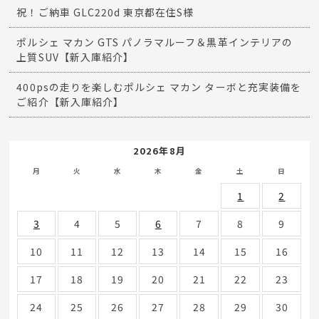
祝！ご納車 GLC220d 東京都在住S様
ポルシェ マカン GTS パノラマルーフ＆黒革インテリアの
上質SUV【新入庫紹介】
400psの走りを楽しむポルシェ マカン ターボと充実装備を
ご紹介【新入庫紹介】
2026年8月
月
火
水
木
金
土
日
1
2
3
4
5
6
7
8
9
10
11
12
13
14
15
16
17
18
19
20
21
22
23
24
25
26
27
28
29
30