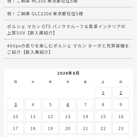
祝！ご納車 ML350 東京都在住S様
祝！ご納車 GLC220d 東京都在住S様
ポルシェ マカン GTS パノラマルーフ＆黒革インテリアの
上質SUV【新入庫紹介】
400psの走りを楽しむポルシェ マカン ターボと充実装備を
ご紹介【新入庫紹介】
2026年8月
月
火
水
木
金
土
日
1
2
3
4
5
6
7
8
9
10
11
12
13
14
15
16
17
18
19
20
21
22
23