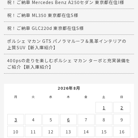
祝！ご納車 Mercedes Benz A250セダン 東京都在住I様
祝！ご納車 ML350 東京都在住S様
祝！ご納車 GLC220d 東京都在住S様
ポルシェ マカン GTS パノラマルーフ＆黒革インテリアの
上質SUV【新入庫紹介】
400psの走りを楽しむポルシェ マカン ターボと充実装備を
ご紹介【新入庫紹介】
2026年8月
月
火
水
木
金
土
日
1
2
3
4
5
6
7
8
9
10
11
12
13
14
15
16