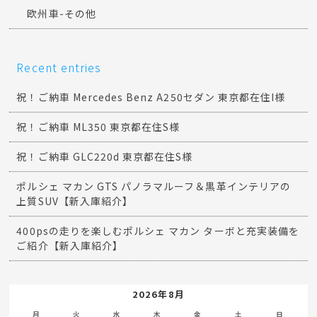
欧州車-その他
Recent entries
祝！ご納車 Mercedes Benz A250セダン 東京都在住I様
祝！ご納車 ML350 東京都在住S様
祝！ご納車 GLC220d 東京都在住S様
ポルシェ マカン GTS パノラマルーフ＆黒革インテリアの
上質SUV【新入庫紹介】
400psの走りを楽しむポルシェ マカン ターボと充実装備を
ご紹介【新入庫紹介】
2026年8月
月
火
水
木
金
土
日