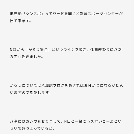
地元柄「シンスポ」ってワードを聞くと新郷スポーツセンターが
出て来ます。
N口から「がろう集合」というラインを頂き、仕事終わりに八潮
方面へ赴きました。
がろうについては八潮店ブログをあさればお分かりになるかと思
いますので割愛します。
八潮にはカシワもおりまして、N口と一緒に心スポいこーよとい
う話で盛り上っていると、