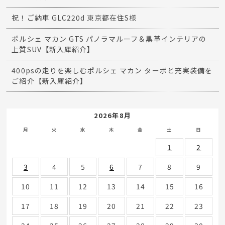
祝！ご納車 GLC220d 東京都在住S様
ポルシェ マカン GTS パノラマルーフ＆黒革インテリアの
上質SUV【新入庫紹介】
400psの走りを楽しむポルシェ マカン ターボと充実装備を
ご紹介【新入庫紹介】
2026年8月
月
火
水
木
金
土
日
1
2
3
4
5
6
7
8
9
10
11
12
13
14
15
16
17
18
19
20
21
22
23