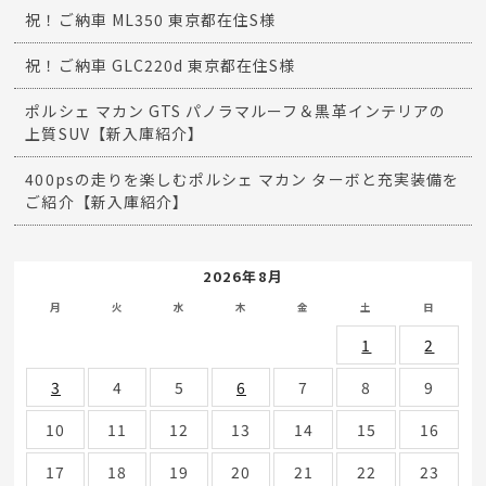
祝！ご納車 ML350 東京都在住S様
祝！ご納車 GLC220d 東京都在住S様
ポルシェ マカン GTS パノラマルーフ＆黒革インテリアの
上質SUV【新入庫紹介】
400psの走りを楽しむポルシェ マカン ターボと充実装備を
ご紹介【新入庫紹介】
2026年8月
月
火
水
木
金
土
日
1
2
3
4
5
6
7
8
9
10
11
12
13
14
15
16
17
18
19
20
21
22
23