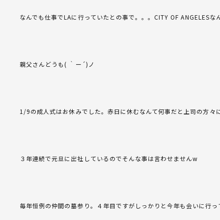
なんでも仕事でLAに行っていたとの事で。。。CITY OF ANGELE
親父さんどうも( ｀ー´)ノ
1/9の成人式はお休みでした。赤日に休むなんて何事だと上司の方々
３年連続で元旦に出社しているのでそんな事は言わせませんw
毎年恒例の仲間の墓参り。４年目ですがしっかりと今年も会いに行っ