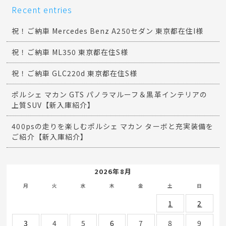
Recent entries
祝！ご納車 Mercedes Benz A250セダン 東京都在住I様
祝！ご納車 ML350 東京都在住S様
祝！ご納車 GLC220d 東京都在住S様
ポルシェ マカン GTS パノラマルーフ＆黒革インテリアの
上質SUV【新入庫紹介】
400psの走りを楽しむポルシェ マカン ターボと充実装備を
ご紹介【新入庫紹介】
2026年8月
月
火
水
木
金
土
日
1
2
3
4
5
6
7
8
9