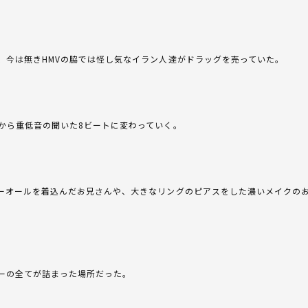
、今は無きHMVの脇では怪し気なイラン人達がドラッグを売っていた。
から重低音の聞いた8ビートに変わっていく。
ーオールを着込んだお兄さんや、大きなリングのピアスをした濃いメイクの
ーの全てが詰まった場所だった。