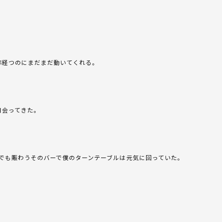
年経つのにまだまだ動いてくれる。
日会ってきた。
でも賑わうそのバーで僕のターンテーブルは元気に回っていた。