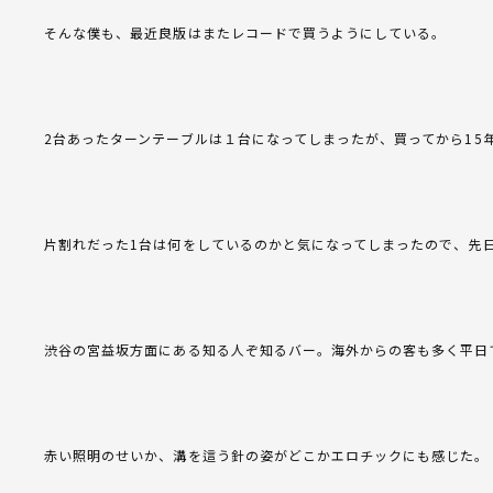
そんな僕も、最近良版はまたレコードで買うようにしている。
2台あったターンテーブルは１台になってしまったが、買ってから15
片割れだった1台は何をしているのかと気になってしまったので、先
渋谷の宮益坂方面にある知る人ぞ知るバー。海外からの客も多く平日
赤い照明のせいか、溝を這う針の姿がどこかエロチックにも感じた。