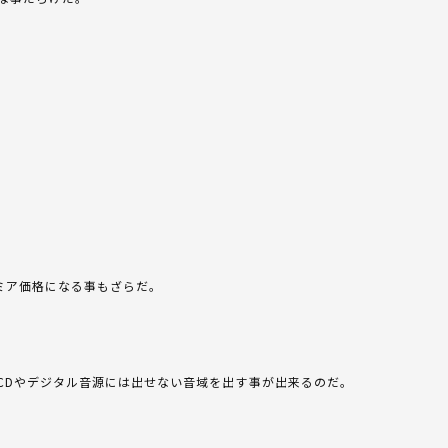
ミア価格になる事もざらだ。
CDやデジタル音源には出せない音域を出す事が出来るのだ。