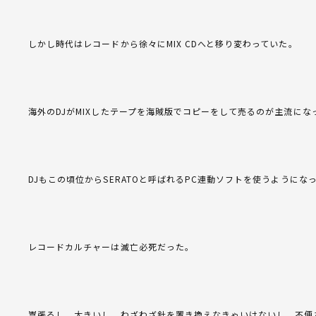
しかし時代はレコードから徐々にMIX CDへと移り変わっていた。
海外のDJがMIXしたテープを海賊版でコピーをして売るのが主流にな
DJもこの頃位からSERATOと呼ばれるPC連動ソフトを使うようにな
レコードカルチャーは滅亡必死だった。
嵩張るし、大きいし、わざわざ針を置き換えなきゃいけないし、不便